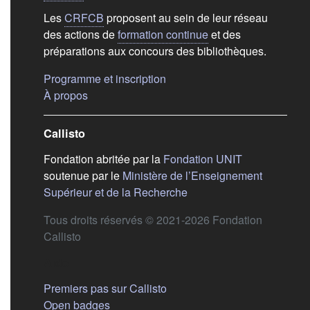
Liens de bas de
pag
Les
CRFCB
proposent au sein de leur réseau
des actions de
formation continue
et des
préparations aux concours des bibliothèques.
(s'ouvre dans un nouvel ongle
Programme et inscription
(s'ouvre dans un nouvel onglet)
À propos
Callisto
(s'ouvre dans
Fondation abritée par la
Fondation UNIT
soutenue par le
Ministère de l’Enseignement
(s'ouvre dans un nouvel 
Supérieur et de la Recherche
Tous droits réservés © 2021-2026 Fondation
Callisto
Aide
Premiers pas sur Callisto
Open badges