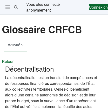
Passer au contenu principal
Vous êtes connecté
Connexion
Activer/désactiver la saisie de recherche
anonymement
Ouvrir le menu de navigation
Glossaire CRFCB
Activité
Retour
Décentralisation
La décentralisation est un transfert de compétences et
de ressources financières correspondantes, de l’État
aux collectivités territoriales. Celles-ci bénéficient
alors d’une certaine
autonomie
de décision et de leur
propre budget, sous la surveillance d’un représentant
de l’État qui vérifie simplement la légalité des actes