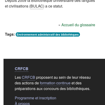
Depuis 2009 la
Bibliothèque universitaire des langues
et civilisations
(
BULAC
) a ce statut.
»
Accueil du glossaire
Tags:
Environnement administratif des bibliothèques
Liens de bas de
pag
CRFCB
Les
CRFCB
proposent au sein de leur réseau
des actions de
formation continue
et des
préparations aux concours des bibliothèques.
(s'ouvre dans un nouvel ongle
Programme et inscription
(s'ouvre dans un nouvel onglet)
À propos