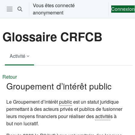
Passer au contenu principal
Vous êtes connecté
Connexion
Activer/désactiver la saisie de recherche
anonymement
Ouvrir le menu de navigation
Glossaire CRFCB
Activité
Retour
Groupement d’intérêt public
Le Groupement d’intérêt
public
est un statut juridique
permettant à des acteurs privés et publics de fusionner
leurs moyens financiers pour réaliser des
activité
s à
but non lucratif.