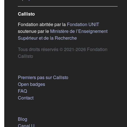
Callisto
(s'ouvre dans
Fondation abritée par la
Fondation UNIT
soutenue par le
Ministère de l’Enseignement
(s'ouvre dans un nouvel 
Supérieur et de la Recherche
Tous droits réservés © 2021-2026 Fondation
Callisto
Aide
Premiers pas sur Callisto
Open badges
FAQ
Contact
Nous suivre
(s'ouvre dans un nouvel onglet)
Blog
(s'ouvre dans un nouvel onglet)
Canal U