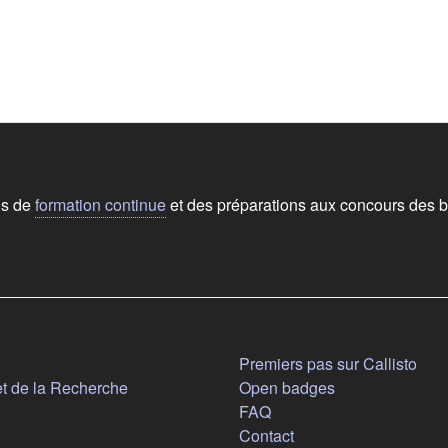
ns de
formation continue
et des préparations aux concours des b
Aide
n nouvel onglet)
Premiers pas sur Callisto
(s'ouvre dans un nouvel onglet)
et de la Recherche
Open badges
FAQ
Contact