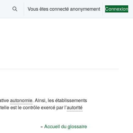
Vous êtes connecté anonymement
Connexion
Activer/désactiver la saisie de recherche
ative
autonomie
. Ainsi, les établissements
lle est le contrôle exercé par l’
autorité
»
Accueil du glossaire