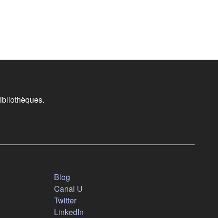
ibliothèques.
Nous suivre
(s'ouvre dans un nouvel onglet)
Blog
(s'ouvre dans un nouvel onglet)
Canal U
(s'ouvre dans un nouvel onglet)
Twitter
(s'ouvre dans un nouvel onglet)
LinkedIn