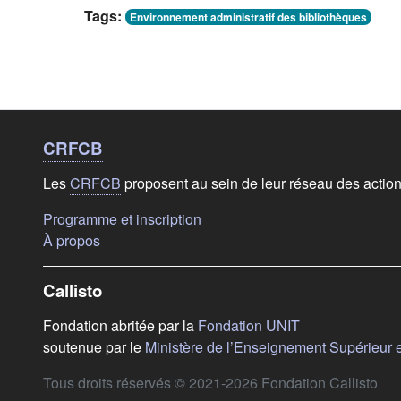
Tags:
Environnement administratif des bibliothèques
Liens de bas de
page
CRFCB
Les
CRFCB
proposent au sein de leur réseau des actio
(s'ouvre dans un nouvel onglet)
Programme et inscription
(s'ouvre dans un nouvel onglet)
À propos
Callisto
(s'ouvre dans u
Fondation abritée par la
Fondation UNIT
soutenue par le
Ministère de l’Enseignement Supérieur 
Tous droits réservés © 2021-2026 Fondation Callisto