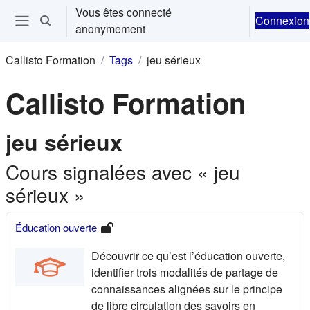
Passer au contenu principal
Vous êtes connecté
Connexion
Activer/désactiver la saisie de recherche
anonymement
Ouvrir le menu de navigation
Callisto Formation
Tags
jeu sérieux
Callisto Formation
jeu sérieux
Cours signalées avec « jeu
sérieux »
Éducation ouverte
Découvrir ce qu’est l’éducation ouverte,
identifier trois modalités de partage de
connaissances alignées sur le principe
de libre circulation des savoirs en