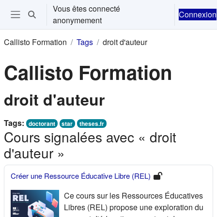
Passer au contenu principal
Vous êtes connecté
Connexion
Activer/désactiver la saisie de recherche
anonymement
Ouvrir le menu de navigation
Callisto Formation
Tags
droit d'auteur
Callisto Formation
droit d'auteur
Tags:
doctorant
star
theses.fr
Cours signalées avec « droit
d'auteur »
Créer une Ressource Éducative Libre (REL)
Ce cours sur les Ressources Éducatives
Libres (REL) propose une exploration du