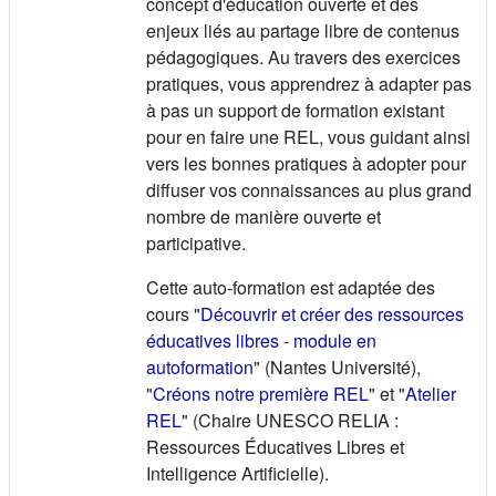
concept d'éducation ouverte et des
enjeux liés au partage libre de contenus
pédagogiques. Au travers des exercices
pratiques, vous apprendrez à adapter pas
à pas un support de formation existant
pour en faire une REL, vous guidant ainsi
vers les bonnes pratiques à adopter pour
diffuser vos connaissances au plus grand
nombre de manière ouverte et
participative.
Cette auto-formation est adaptée des
cours "
Découvrir et créer des ressources
éducatives libres - module en
(s'ouvre dans un nouvel onglet
autoformation
" (Nantes Université),
(s'ouvre dans un
"
Créons notre première REL
" et "
Atelier
(s'ouvre dans un nouvel onglet)
REL
" (Chaire UNESCO RELIA :
Ressources Éducatives Libres et
Intelligence Artificielle).