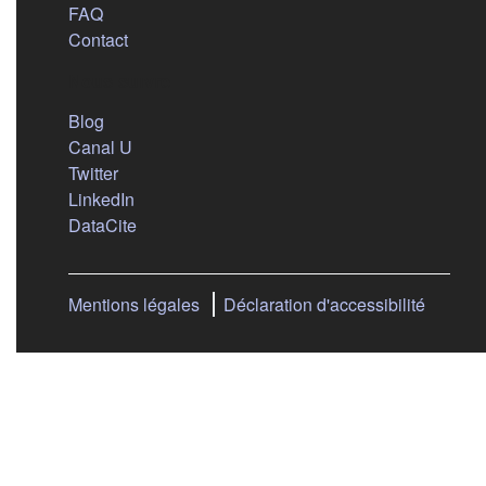
FAQ
Contact
Nous suivre
(s'ouvre dans un nouvel onglet)
Blog
(s'ouvre dans un nouvel onglet)
Canal U
(s'ouvre dans un nouvel onglet)
Twitter
(s'ouvre dans un nouvel onglet)
LinkedIn
(s'ouvre dans un nouvel onglet)
DataCite
Mentions légales
Déclaration d'accessibilité