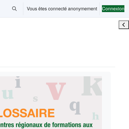
Vous êtes connecté anonymement
Connexion
Activer/désactiver la saisie de recherche
Ouvr