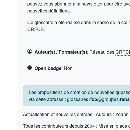
pouvez vous abonner à la newsletter pour être aver
nouvelles définitions.
Ce glossaire a été réalisé dans le cadre de la col
(s'ouvre dans un nouvel onglet)
CRFCB
.
Auteur(s) / Formateur(s)
:
Réseau des
CRFC
Open badge
:
Non
Les propositions de création de nouvelles questio
via cette adresse : glossaire
crfcb
@groupes.
rena
Actualisation et nouvelles entrées : Auteurs : Yoan
Tous les contributeurs depuis 2004 : Mise en place 