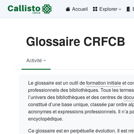
Passer au contenu principal
Accueil
Explorer
Glossaire CRFCB
Activité
Conditions d’achèvement
Le glossaire est un outil de
formation initiale
et co
professionnels des bibliothèques. Tous les termes
l’univers des bibliothèques et des centres de
docu
constitué d’une base unique, classée par ordre al
acronymes et expressions professionnels. Il n’a pa
encyclopédique.
Ce glossaire est en perpétuelle évolution. Il est m