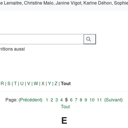
lle Lemaitre, Christine Malo, Janine Vigot, Karine Déhon, Sophi
Rechercher
nitions aussi
|
R
|
S
|
T
|
U
|
V
|
W
|
X
|
Y
|
Z
|
Tout
Page: (
Précédent
)
1
2
3
4
5
6
7
8
9
10
11
(
Suivant
)
Tout
E