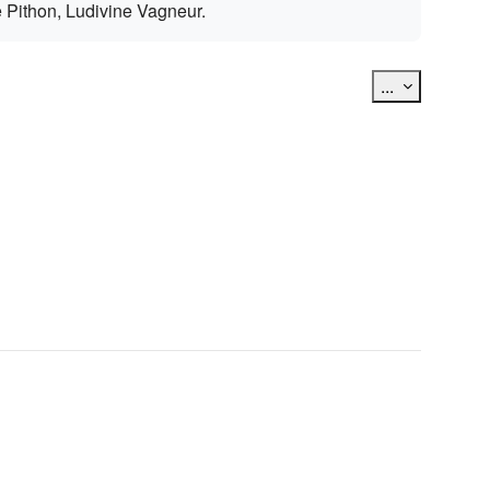
e Pithon, Ludivine Vagneur.
Exporter des
...