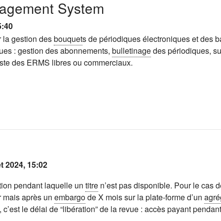
nagement System
5:40
 la gestion des
bouquet
s de périodiques électroniques et des 
ques : gestion des abonnements,
bulletinage
des périodiques, suiv
existe des ERMS libres ou commerciaux.
et 2024, 15:02
tion pendant laquelle un
titre
n’est pas disponible. Pour le cas de
ur mais après un
embargo
de X mois sur la plate-forme d’un
agré
, c’est le délai de “libération” de la revue : accès payant pendant