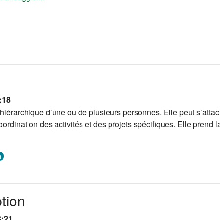
1:18
hiérarchique d’une ou de plusieurs personnes. Elle peut s’attac
coordination des
activité
s et des projets spécifiques. Elle prend 
n
tion
3:21