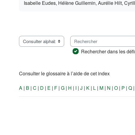
Isabelle Eudes, Hélène Guillemin, Aurélie Hilt, Cyri
Rechercher
Consulter le glossaire à l’aide de cet index
Rechercher dans les défi
Consulter le glossaire à l’aide de cet index
A
|
B
|
C
|
D
|
E
|
F
|
G
|
H
|
I
|
J
|
K
|
L
|
M
|
N
|
O
|
P
|
Q