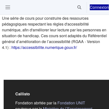
Passer au contenu principal
Connexion
Activer/désactiver 
Ouvrir le menu de navigation
Une série de cours pour construire des ressources
pédagogiques respectant les règles d'accessibilité
numérique, afin d'améliorer leur lecture par les personnes en
situation de handicap. Ces cours sont adaptés du Référentiel
général d’amélioration de l’accessibilité (RGAA - Version
(s'ouvre dans un n
4.1) :
https://accessibilite.numerique.gouv.fr/
Callisto
(s'ouvre dans
Fondation abritée par la
Fondation UNIT
soutenue par le
Ministère de l’Enseignement