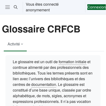
Passer au contenu principal
Vous êtes connecté
Connexion
Activer/désactiver la saisie de recherche
anonymement
Ouvrir le menu de navigation
Glossaire CRFCB
Activité
Conditions d’achèvement
Le glossaire est un outil de
formation initiale
et
continue alimenté par des professionnels des
bibliothèques. Tous les termes présents sont en
lien avec l’univers des bibliothèques et des
centres de
documentation
. Le glossaire est
constitué d’une base unique, classée par ordre
alphabétique, de mots, sigles, acronymes et
expressions professionnels. Il n’a pas vocation