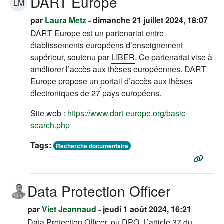
DART Europe
LM
par
Laura Metz
- dimanche 21 juillet 2024, 18:07
DART Europe est un partenariat entre
établissements européens d’enseignement
supérieur, soutenu par
LIBER
. Ce partenariat vise à
améliorer l’accès aux thèses européennes. DART
Europe propose un
portail
d’accès aux thèses
électroniques de 27 pays européens.
Site web :
https://www.dart-europe.org/basic-
(s'ouvre dans un nouvel onglet)
search.php
Tags:
Recherche documentaire
Data Protection Officer
par
Viet Jeannaud
- jeudi 1 août 2024, 16:21
Data Protection Officer, ou DPO. L’article 37 du