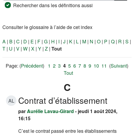
Reche
Rechercher dans les définitions aussi
Consulter le glossaire à l’aide de cet index
A
|
B
|
C
|
D
|
E
|
F
|
G
|
H
|
I
|
J
|
K
|
L
|
M
|
N
|
O
|
P
|
Q
|
R
|
S
|
T
|
U
|
V
|
W
|
X
|
Y
|
Z
|
Tout
Page: (
Précédent
)
1
2
3
4
5
6
7
8
9
10
11
(
Suivant
)
Tout
C
Contrat d’établissement
AL
par
Aurélie Lavau-Girard
- jeudi 1 août 2024,
16:15
C’est le contrat passé entre les établissements