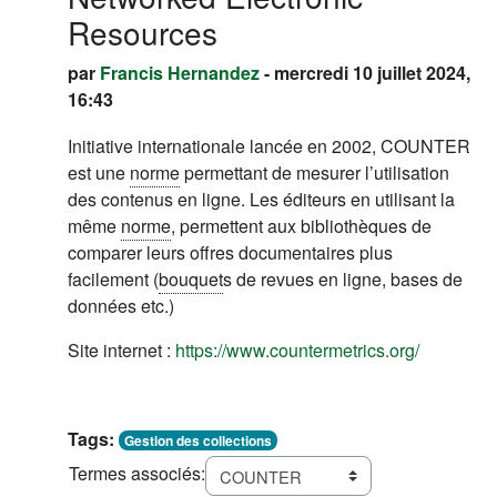
Resources
par
Francis Hernandez
- mercredi 10 juillet 2024,
16:43
Initiative internationale lancée en 2002, COUNTER
est une
norme
permettant de mesurer l’utilisation
des contenus en ligne. Les éditeurs en utilisant la
même
norme
, permettent aux bibliothèques de
comparer leurs offres documentaires plus
facilement (
bouquet
s de revues en ligne, bases de
données etc.)
(s'ouvre 
Site internet :
https://www.countermetrics.org/
Tags:
Gestion des collections
Termes associés: