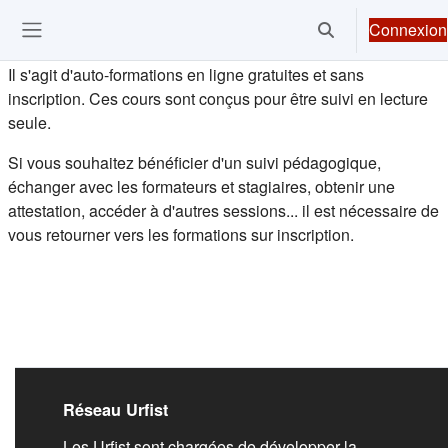
Passer au contenu principal
Connexion
Activer/désactiver 
Ouvrir le menu de navigation
Il s'agit d'auto-formations en ligne gratuites et sans
inscription. Ces cours sont conçus pour être suivi en lecture
seule.
Si vous souhaitez bénéficier d'un suivi pédagogique,
échanger avec les formateurs et stagiaires, obtenir une
attestation, accéder à d'autres sessions... il est nécessaire de
vous retourner vers les formations sur inscription.
Liens de bas de pag
Réseau Urfist
Les Urfist sont chargées de développer la