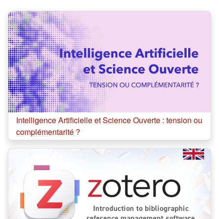
Résumé de section
Cours:
Intelligence Artificielle et Science Ouverte : tension ou
complémentarité ?