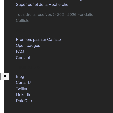
(s'ouvre dans un nouvel 
Supérieur et de la Recherche
Tous droits réservés © 2021-2026 Fondation
Callisto
Aide
Premiers pas sur Callisto
Open badges
FAQ
Contact
Nous suivre
(s'ouvre dans un nouvel onglet)
Blog
Ouvrir l’index du cours
(s'ouvre dans un nouvel onglet)
Canal U
(s'ouvre dans un nouvel onglet)
Twitter
(s'ouvre dans un nouvel onglet)
LinkedIn
(s'ouvre dans un nouvel onglet)
DataCite