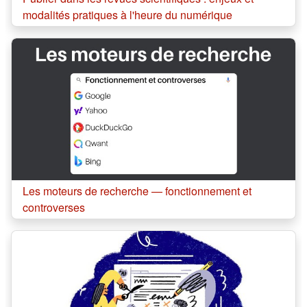
modalités pratiques à l'heure du numérique
Cours:
Les moteurs de recherche — fonctionnement et
controverses