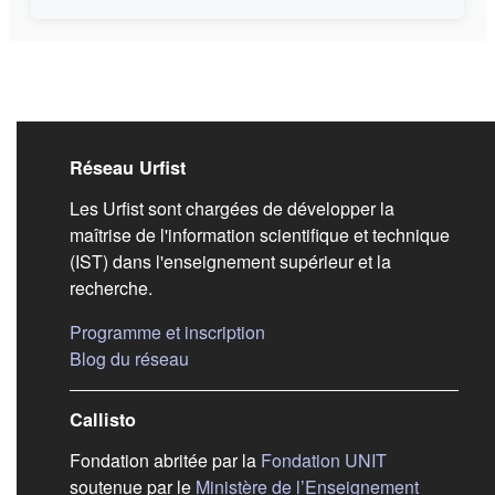
Liens de bas de pag
Réseau Urfist
Les Urfist sont chargées de développer la
maîtrise de l'information scientifique et technique
(IST) dans l'enseignement supérieur et la
recherche.
(s'ouvre dans un nouvel ongle
Programme et inscription
(s'ouvre dans un nouvel onglet)
Blog du réseau
Callisto
(s'ouvre dans
Fondation abritée par la
Fondation UNIT
soutenue par le
Ministère de l’Enseignement