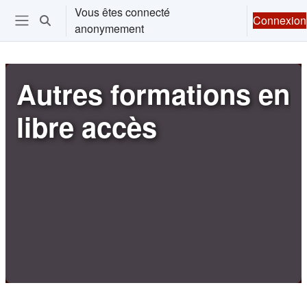
Passer au contenu principal
Vous êtes connecté
Connexion
Activer/désactiver la saisie de recherche
anonymement
Ouvrir le menu de navigation
Autres formations en
libre accès