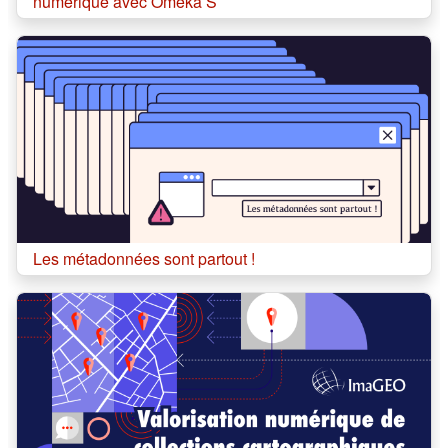
numérique avec Omeka S
Cours:
Les métadonnées sont partout !