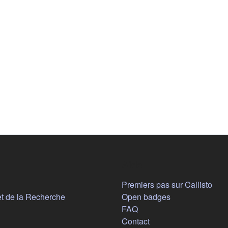
Aide
n nouvel onglet)
Premiers pas sur Callisto
(s'ouvre dans un nouvel onglet)
et de la Recherche
Open badges
FAQ
Contact