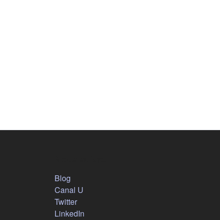
Nous suivre
(s'ouvre dans un nouvel onglet)
Blog
(s'ouvre dans un nouvel onglet)
Canal U
(s'ouvre dans un nouvel onglet)
Twitter
(s'ouvre dans un nouvel onglet)
LinkedIn